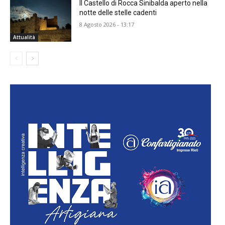
Il Castello di Rocca Sinibalda aperto nella
notte delle stelle cadenti
8 Agosto 2026 - 13:17
Attualità