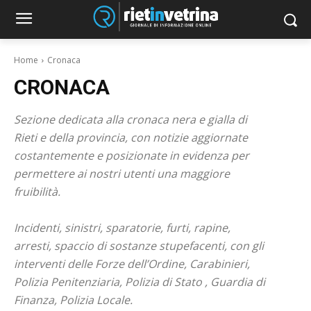
Home
Cronaca
CRONACA
Sezione dedicata alla cronaca nera e gialla di
Rieti e della provincia, con notizie aggiornate
costantemente e posizionate in evidenza per
permettere ai nostri utenti una maggiore
fruibilità.
Incidenti, sinistri, sparatorie, furti, rapine,
arresti, spaccio di sostanze stupefacenti, con gli
interventi delle Forze dell’Ordine, Carabinieri,
Polizia Penitenziaria, Polizia di Stato , Guardia di
Finanza, Polizia Locale.