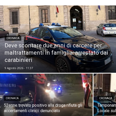
CRONACA
Deve scontare due anni di carcere per
maltrattamenti in famiglia: arrestato dai
carabinieri
9 Agosto 2026 - 11:37
CRONACA
CRONACA
52enne trovato positivo alla droga rifiuta gli
Tamponame
accertamenti clinici: denunciato
Locale su