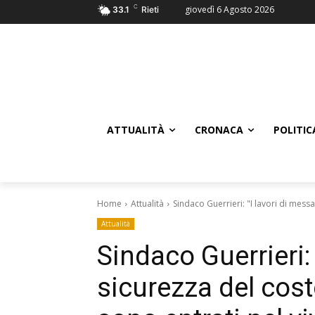
C
giovedì 6 Agosto 2026
33.1
Rieti
ATTUALITÀ
CRONACA
POLITIC
Home
Attualità
Sindaco Guerrieri: "I lavori di mess
Attualità
Sindaco Guerrieri: 
sicurezza del cos