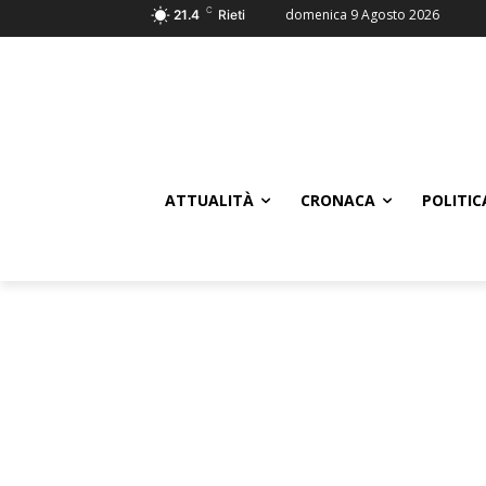
C
domenica 9 Agosto 2026
21.4
Rieti
ATTUALITÀ
CRONACA
POLITIC