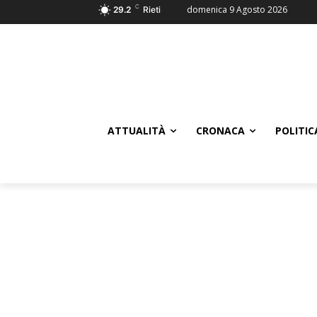
C
domenica 9 Agosto 2026
29.2
Rieti
ATTUALITÀ
CRONACA
POLITIC