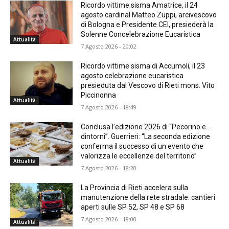
Ricordo vittime sisma Amatrice, il 24
agosto cardinal Matteo Zuppi, arcivescovo
di Bologna e Presidente CEI, presiederà la
Solenne Concelebrazione Eucaristica
Attualità
7 Agosto 2026 - 20:02
Ricordo vittime sisma di Accumoli, il 23
agosto celebrazione eucaristica
presieduta dal Vescovo di Rieti mons. Vito
Piccinonna
Attualità
7 Agosto 2026 - 18:49
Conclusa l’edizione 2026 di “Pecorino e…
dintorni”. Guerrieri: “La seconda edizione
conferma il successo di un evento che
valorizza le eccellenze del territorio”
Attualità
7 Agosto 2026 - 18:20
La Provincia di Rieti accelera sulla
manutenzione della rete stradale: cantieri
aperti sulle SP 52, SP 48 e SP 68
7 Agosto 2026 - 18:00
Attualità