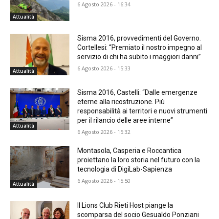
6 Agosto 2026 - 16:34
Attualità
Sisma 2016, provvedimenti del Governo.
Cortellesi: “Premiato il nostro impegno al
servizio di chi ha subito i maggiori danni”
6 Agosto 2026 - 15:33
Attualità
Sisma 2016, Castelli: “Dalle emergenze
eterne alla ricostruzione. Più
responsabilità ai territori e nuovi strumenti
per il rilancio delle aree interne”
Attualità
6 Agosto 2026 - 15:32
Montasola, Casperia e Roccantica
proiettano la loro storia nel futuro con la
tecnologia di DigiLab-Sapienza
6 Agosto 2026 - 15:50
Attualità
Il Lions Club Rieti Host piange la
scomparsa del socio Gesualdo Ponziani