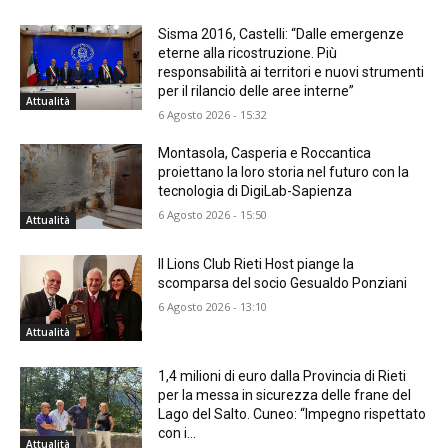
Sisma 2016, Castelli: “Dalle emergenze
eterne alla ricostruzione. Più
responsabilità ai territori e nuovi strumenti
per il rilancio delle aree interne”
Attualità
6 Agosto 2026 - 15:32
Montasola, Casperia e Roccantica
proiettano la loro storia nel futuro con la
tecnologia di DigiLab-Sapienza
6 Agosto 2026 - 15:50
Attualità
Il Lions Club Rieti Host piange la
scomparsa del socio Gesualdo Ponziani
6 Agosto 2026 - 13:10
Attualità
1,4 milioni di euro dalla Provincia di Rieti
per la messa in sicurezza delle frane del
Lago del Salto. Cuneo: “Impegno rispettato
con i...
Attualità