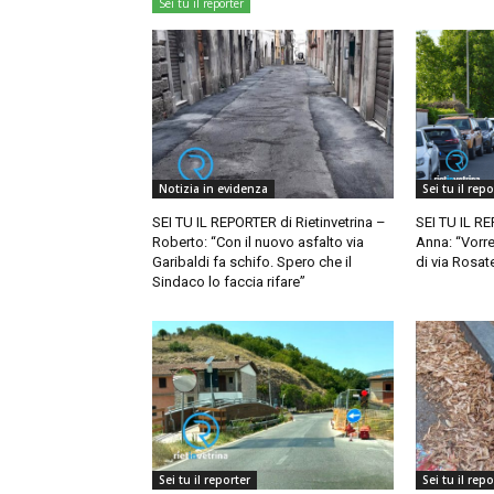
Sei tu il reporter
Notizia in evidenza
Sei tu il repo
SEI TU IL REPORTER di Rietinvetrina –
SEI TU IL RE
Roberto: “Con il nuovo asfalto via
Anna: “Vorr
Garibaldi fa schifo. Spero che il
di via Rosate
Sindaco lo faccia rifare”
Sei tu il reporter
Sei tu il repo