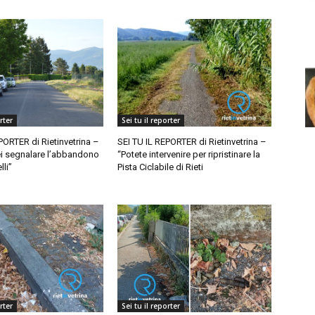
rter
Sei tu il reporter
PORTER di Rietinvetrina –
SEI TU IL REPORTER di Rietinvetrina –
ei segnalare l’abbandono
“Potete intervenire per ripristinare la
lli”
Pista Ciclabile di Rieti
rter
Sei tu il reporter