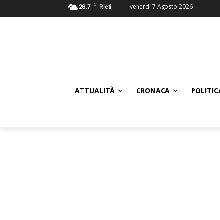
C
venerdì 7 Agosto 2026
26.7
Rieti
ATTUALITÀ
CRONACA
POLITIC