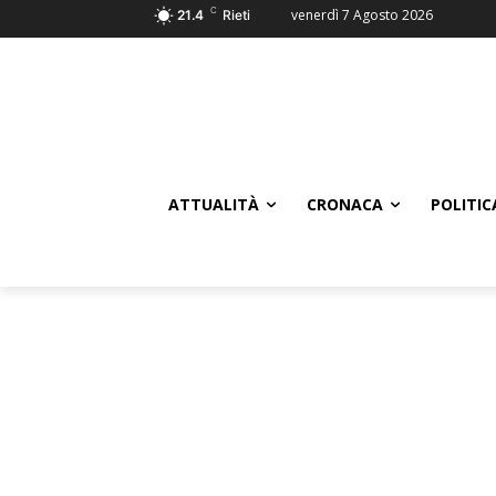
C
venerdì 7 Agosto 2026
21.4
Rieti
ATTUALITÀ
CRONACA
POLITIC