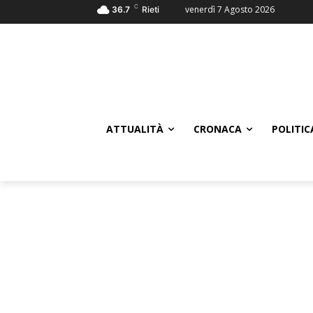
C
venerdì 7 Agosto 2026
36.7
Rieti
ATTUALITÀ
CRONACA
POLITIC