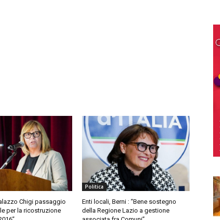
Politica
Palazzo Chigi passaggio
Enti locali, Berni : “Bene sostegno
 per la ricostruzione
della Regione Lazio a gestione
2016”
associata fra Comuni”