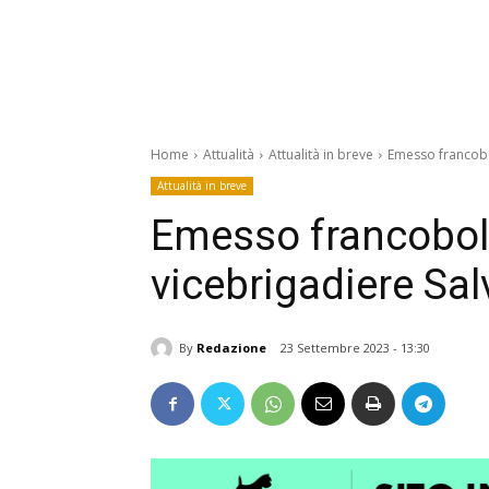
Home
Attualità
Attualità in breve
Emesso francobo
Attualità in breve
Emesso francoboll
vicebrigadiere Sa
By
Redazione
23 Settembre 2023 - 13:30