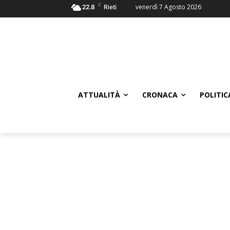
C
venerdì 7 Agosto 2026
22.8
Rieti
ATTUALITÀ
CRONACA
POLITIC