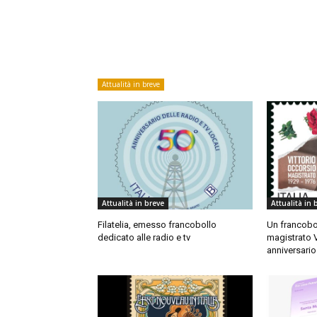
Attualità in breve
Attualità in breve
Attualità in 
Filatelia, emesso francobollo
Un francobol
dedicato alle radio e tv
magistrato V
anniversari