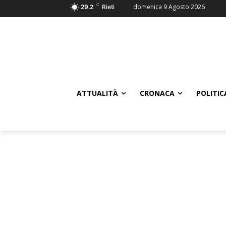
C
domenica 9 Agosto 2026
29.2
Rieti
ATTUALITÀ
CRONACA
POLITIC