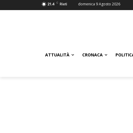
C
domenica 9 Agosto 2026
21.4
Rieti
ATTUALITÀ
CRONACA
POLITIC