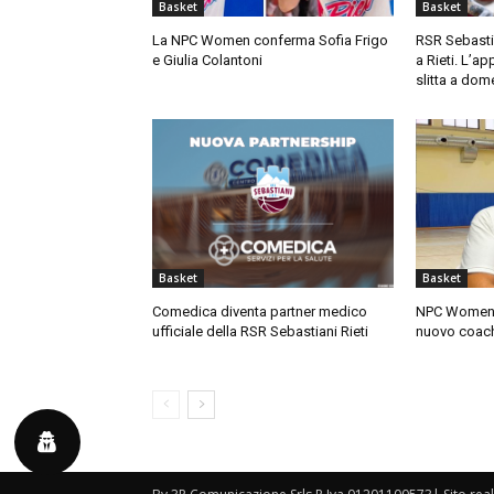
Basket
Basket
La NPC Women conferma Sofia Frigo
RSR Sebastia
e Giulia Colantoni
a Rieti. L’ap
slitta a dom
Basket
Basket
Comedica diventa partner medico
NPC Women, 
ufficiale della RSR Sebastiani Rieti
nuovo coac