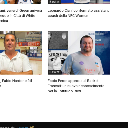
Basket
ni, venerdi Green arriverà
Leonardo Ciani confermato assistant
prodo in Città di White
coach della NPC Women
enica
Basket
Fabio Nardone è il
Fabio Peron approda al Basket
h
Frascati: un nuovo riconoscimento
per la Fortitudo Rieti