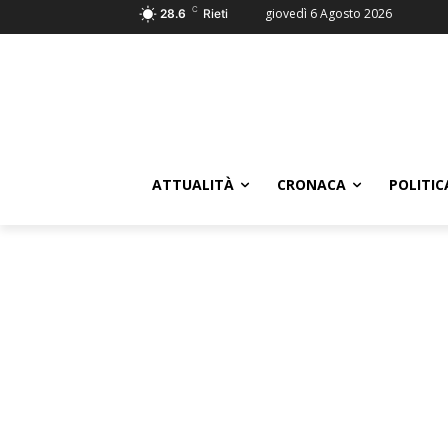
C
giovedì 6 Agosto 2026
28.6
Rieti
ATTUALITÀ
CRONACA
POLITIC