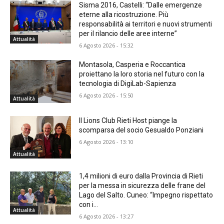
Sisma 2016, Castelli: “Dalle emergenze
eterne alla ricostruzione. Più
responsabilità ai territori e nuovi strumenti
per il rilancio delle aree interne”
Attualità
6 Agosto 2026 - 15:32
Montasola, Casperia e Roccantica
proiettano la loro storia nel futuro con la
tecnologia di DigiLab-Sapienza
6 Agosto 2026 - 15:50
Attualità
Il Lions Club Rieti Host piange la
scomparsa del socio Gesualdo Ponziani
6 Agosto 2026 - 13:10
Attualità
1,4 milioni di euro dalla Provincia di Rieti
per la messa in sicurezza delle frane del
Lago del Salto. Cuneo: “Impegno rispettato
con i...
Attualità
6 Agosto 2026 - 13:27