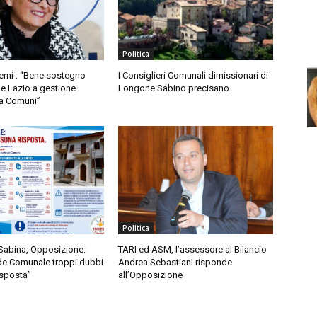
Politica
Berni : “Bene sostegno
I Consiglieri Comunali dimissionari di
e Lazio a gestione
Longone Sabino precisano
ra Comuni”
Politica
n Sabina, Opposizione:
TARI ed ASM, l’assessore al Bilancio
ede Comunale troppi dubbi
Andrea Sebastiani risponde
isposta”
all’Opposizione