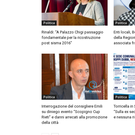
Politica
Politica
Rinaldi: “A Palazzo Chigi passaggio
Enti locali, 
fondamentale per la ricostruzione
della Region
post sisma 2016”
associata f
Politica
Politica
Interrogazione del consigliere Emili
Torricella i
su diniego evento “Scopigno Cup
“Sulla ex s
Rieti” e danni arrecati alla promozione
e nessuna r
della città