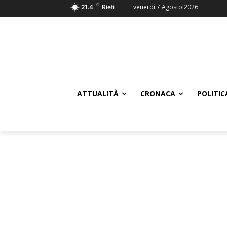
C
venerdì 7 Agosto 2026
21.4
Rieti
ATTUALITÀ
CRONACA
POLITIC