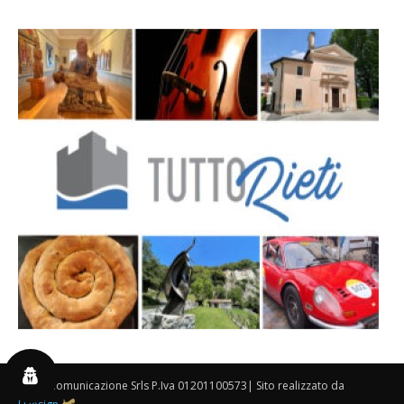
By 3P Comunicazione Srls P.Iva 01201100573| Sito realizzato da