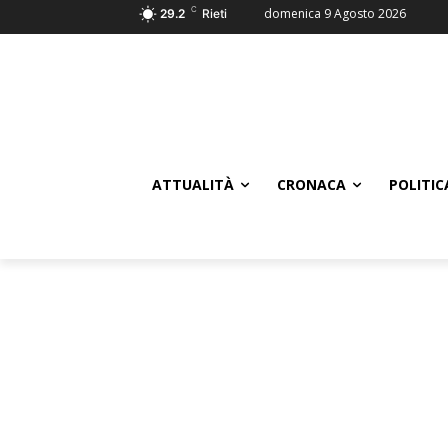
C
domenica 9 Agosto 2026
29.2
Rieti
ATTUALITÀ
CRONACA
POLITIC