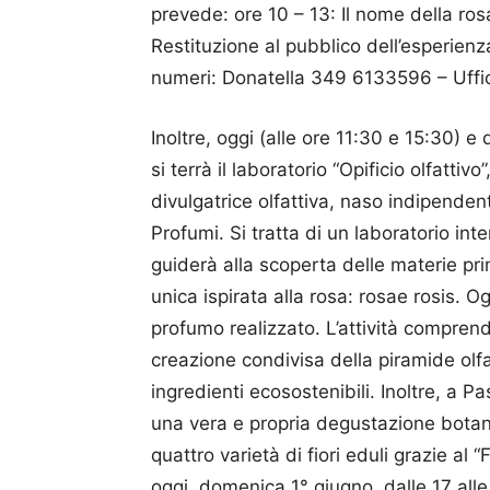
prevede: ore 10 – 13: Il nome della ros
Restituzione al pubblico dell’esperienz
numeri: Donatella 349 6133596 – Uffi
Inoltre, oggi (alle ore 11:30 e 15:30) e
si terrà il laboratorio “Opificio olfatti
divulgatrice olfattiva, naso indipende
Profumi. Si tratta di un laboratorio in
guiderà alla scoperta delle materie pri
unica ispirata alla rosa: rosae rosis. O
profumo realizzato. L’attività comprende
creazione condivisa della piramide olfa
ingredienti ecosostenibili. Inoltre, a 
una vera e propria degustazione botan
quattro varietà di fiori eduli grazie a
oggi, domenica 1° giugno, dalle 17 alle 