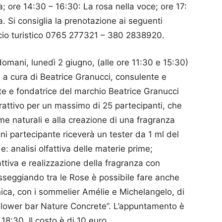
a; ore 14:30 – 16:30: La rosa nella voce; ore 17:
a. Si consiglia la prenotazione ai seguenti
cio turistico 0765 277321 – 380 2838920.
 domani, lunedì 2 giugno, (alle ore 11:30 e 15:30)
vo”, a cura di Beatrice Granucci, consulente e
nte e fondatrice del marchio Beatrice Granucci
terattivo per un massimo di 25 partecipanti, che
me naturali e alla creazione di una fragranza
gni partecipante riceverà un tester da 1 ml del
: analisi olfattiva delle materie prime;
ttiva e realizzazione della fragranza con
Passeggiando tra le Rose è possibile fare anche
ica, con i sommelier Amélie e Michelangelo, di
l “Flower bar Nature Concrete”. L’appuntamento è
18:30. Il costo è di 10 euro.