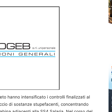
o hanno intensificato i controlli finalizzati al
accio di sostanze stupefacenti, concentrando
Sabina adiacenti alla SS4 Salaria. Nel corso del