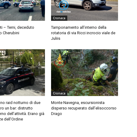
Cronaca
ti – Terni, deceduto
Tamponamento all’interno della
o Cherubini
rotatoria di via Ricci incrocio viale de
Juliis
Cronaca
no raid notturno di due
Monte Navegna, escursionista
ro un bar: distrutto
disperso recuperato dall’elisoccorso
rno dell’attività. Erano già
Drago
ze dell’Ordine