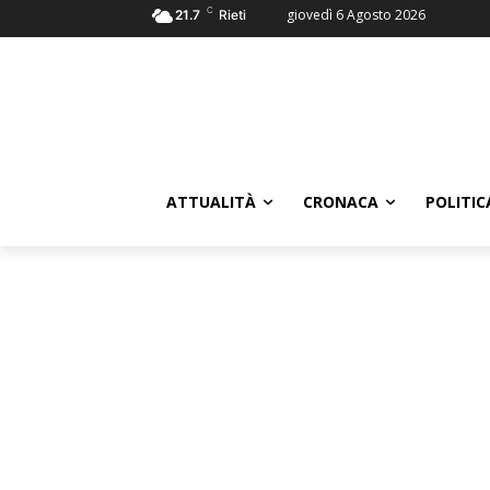
C
giovedì 6 Agosto 2026
21.7
Rieti
ATTUALITÀ
CRONACA
POLITIC