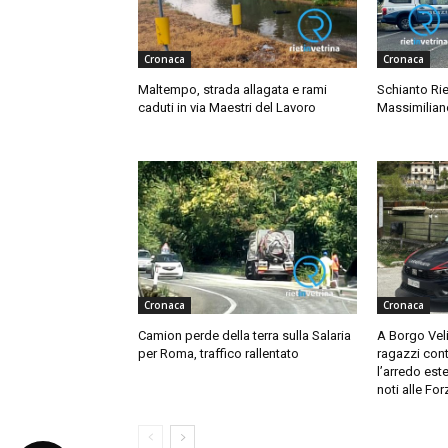
Cronaca
Cronaca
Maltempo, strada allagata e rami
Schianto Rie
caduti in via Maestri del Lavoro
Massimilian
Cronaca
Cronaca
Camion perde della terra sulla Salaria
A Borgo Veli
per Roma, traffico rallentato
ragazzi cont
l’arredo este
noti alle For