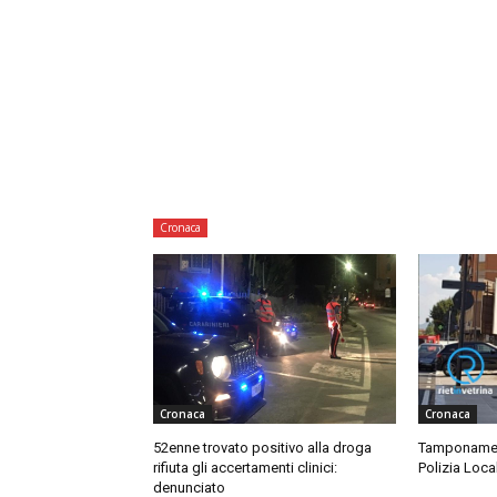
Cronaca
Cronaca
Cronaca
52enne trovato positivo alla droga
Tamponament
rifiuta gli accertamenti clinici:
Polizia Loca
denunciato