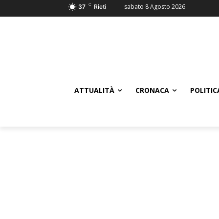
C
sabato 8 Agosto 2026
37
Rieti
ATTUALITÀ
CRONACA
POLITIC