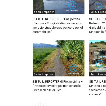
Sei tu il reporter
Sei tu il repo
SEI TU IL REPORTER – “Una perdita
SEI TU IL RE
d’acqua a Poggio Nativo vicino ad un
Roberto: “Co
incrocio stradale crea pericolo per gli
Garibaldi fa 
automobilisti”
Sindaco lo f
Sei tu il reporter
Sei tu il repo
SEI TU IL REPORTER di Rietinvetrina –
SEI TU IL R
“Potete intervenire per ripristinare la
SP Tancia ca
Pista Ciclabile di Rieti
facciamo file
cocente”