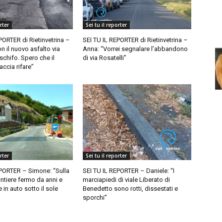
rter
Sei tu il reporter
PORTER di Rietinvetrina –
SEI TU IL REPORTER di Rietinvetrina –
n il nuovo asfalto via
Anna: “Vorrei segnalare l’abbandono
schifo. Spero che il
di via Rosatelli”
accia rifare”
rter
Sei tu il reporter
EPORTER – Simone: “Sulla
SEI TU IL REPORTER – Daniele: “I
ntiere fermo da anni e
marciapiedi di viale Liberato di
 in auto sotto il sole
Benedetto sono rotti, dissestati e
sporchi”