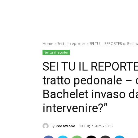
Home
Sei tu il reporter
SEI TU IL REPORTER di Rietinve
Sei tu il reporter
SEI TU IL REPORTER
tratto pedonale – 
Bachelet invaso da
intervenire?”
By
Redazione
10 Luglio 2025 - 13:32