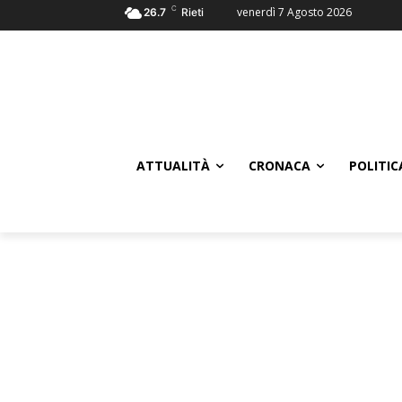
C
venerdì 7 Agosto 2026
26.7
Rieti
ATTUALITÀ
CRONACA
POLITIC