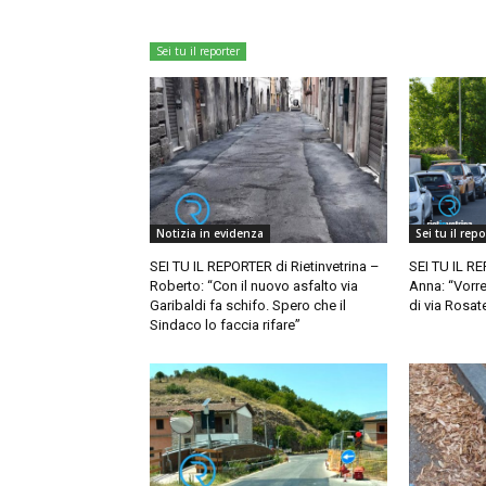
Sei tu il reporter
Notizia in evidenza
Sei tu il repo
SEI TU IL REPORTER di Rietinvetrina –
SEI TU IL RE
Roberto: “Con il nuovo asfalto via
Anna: “Vorr
Garibaldi fa schifo. Spero che il
di via Rosate
Sindaco lo faccia rifare”