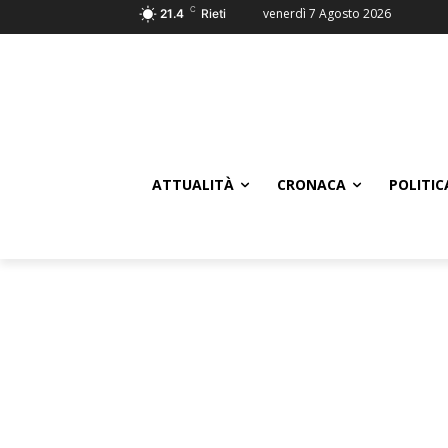
C
venerdì 7 Agosto 2026
21.4
Rieti
ATTUALITÀ
CRONACA
POLITIC