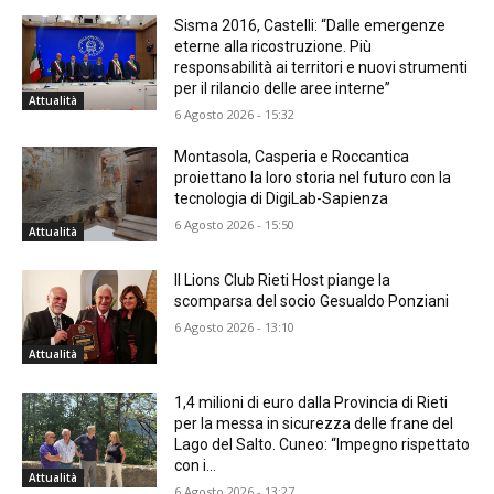
Sisma 2016, Castelli: “Dalle emergenze
eterne alla ricostruzione. Più
responsabilità ai territori e nuovi strumenti
per il rilancio delle aree interne”
Attualità
6 Agosto 2026 - 15:32
Montasola, Casperia e Roccantica
proiettano la loro storia nel futuro con la
tecnologia di DigiLab-Sapienza
6 Agosto 2026 - 15:50
Attualità
Il Lions Club Rieti Host piange la
scomparsa del socio Gesualdo Ponziani
6 Agosto 2026 - 13:10
Attualità
1,4 milioni di euro dalla Provincia di Rieti
per la messa in sicurezza delle frane del
Lago del Salto. Cuneo: “Impegno rispettato
con i...
Attualità
6 Agosto 2026 - 13:27