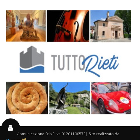
By 3P Comunicazione Srls P.Iva 01201100573| Sito realizzato da