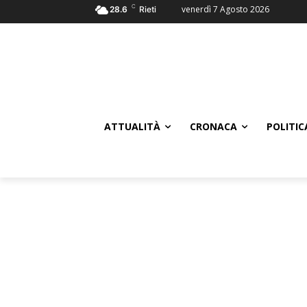
C
venerdì 7 Agosto 2026
28.6
Rieti
ATTUALITÀ
CRONACA
POLITIC