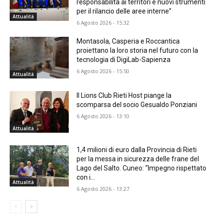
responsabilità ai territori e nuovi strumenti
per il rilancio delle aree interne”
Attualità
6 Agosto 2026 - 15:32
Montasola, Casperia e Roccantica
proiettano la loro storia nel futuro con la
tecnologia di DigiLab-Sapienza
6 Agosto 2026 - 15:50
Attualità
Il Lions Club Rieti Host piange la
scomparsa del socio Gesualdo Ponziani
6 Agosto 2026 - 13:10
Attualità
1,4 milioni di euro dalla Provincia di Rieti
per la messa in sicurezza delle frane del
Lago del Salto. Cuneo: “Impegno rispettato
con i...
Attualità
6 Agosto 2026 - 13:27