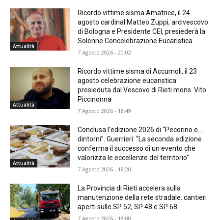
Ricordo vittime sisma Amatrice, il 24
agosto cardinal Matteo Zuppi, arcivescovo
di Bologna e Presidente CEI, presiederà la
Solenne Concelebrazione Eucaristica
Attualità
7 Agosto 2026 - 20:02
Ricordo vittime sisma di Accumoli, il 23
agosto celebrazione eucaristica
presieduta dal Vescovo di Rieti mons. Vito
Piccinonna
Attualità
7 Agosto 2026 - 18:49
Conclusa l’edizione 2026 di “Pecorino e…
dintorni”. Guerrieri: “La seconda edizione
conferma il successo di un evento che
valorizza le eccellenze del territorio”
Attualità
7 Agosto 2026 - 18:20
La Provincia di Rieti accelera sulla
manutenzione della rete stradale: cantieri
aperti sulle SP 52, SP 48 e SP 68
7 Agosto 2026 - 18:00