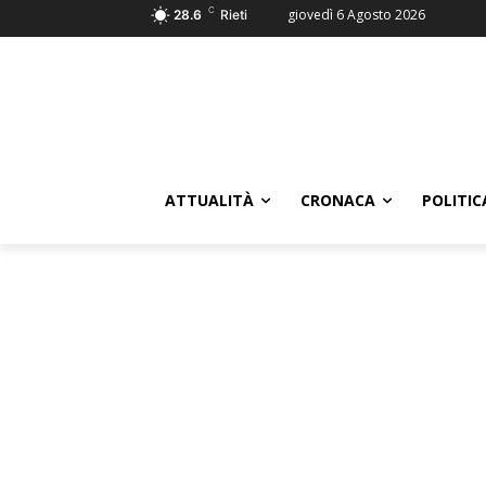
C
giovedì 6 Agosto 2026
28.6
Rieti
ATTUALITÀ
CRONACA
POLITIC