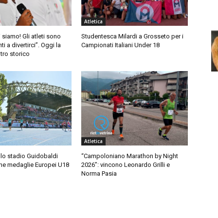
Atletica
i siamo! Gli atleti sono
Studentesca Milardi a Grosseto per i
ti a divertirci”. Oggi la
Campionati Italiani Under 18
ntro storico
Atletica
allo stadio Guidobaldi
“Campoloniano Marathon by Night
ne medaglie Europei U18
2026”: vincono Leonardo Grilli e
Norma Pasia