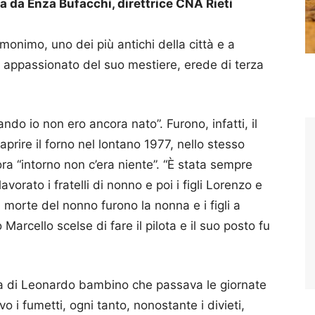
da Enza Bufacchi, direttrice CNA Rieti
 omonimo, uno dei più antichi della città e a
 appassionato del suo mestiere, erede di terza
ndo io non ero ancora nato”. Furono, infatti, il
prire il forno nel lontano 1977, nello stesso
ra “intorno non c’era niente”. “È stata sempre
avorato i fratelli di nonno e poi i figli Lorenzo e
 morte del nonno furono la nonna e i figli a
Marcello scelse di fare il pilota e il suo posto fu
ia di Leonardo bambino che passava le giornate
o i fumetti, ogni tanto, nonostante i divieti,