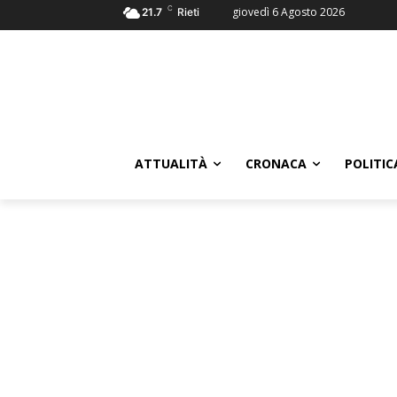
C
giovedì 6 Agosto 2026
21.7
Rieti
ATTUALITÀ
CRONACA
POLITIC