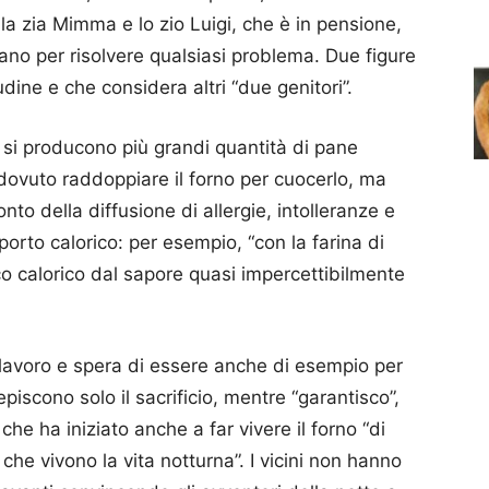
a la zia Mimma e lo zio Luigi, che è in pensione,
o per risolvere qualsiasi problema. Due figure
dine e che considera altri “due genitori”.
n si producono più grandi quantità di pane
 dovuto raddoppiare il forno per cuocerlo, ma
to della diffusione di allergie, intolleranze e
orto calorico: per esempio, “con la farina di
co calorico dal sapore quasi impercettibilmente
lavoro e spera di essere anche di esempio per
episcono solo il sacrificio, mentre “garantisco”,
 che ha iniziato anche a far vivere il forno “di
 che vivono la vita notturna”. I vicini non hanno