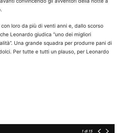
avanti convincendo gli avventori della notte a
.
on loro da più di venti anni e, dallo scorso
che Leonardo giudica “uno dei migliori
alità”. Una grande squadra per produrre pani di
olci. Per tutte e tutti un plauso, per Leonardo
1
di 15