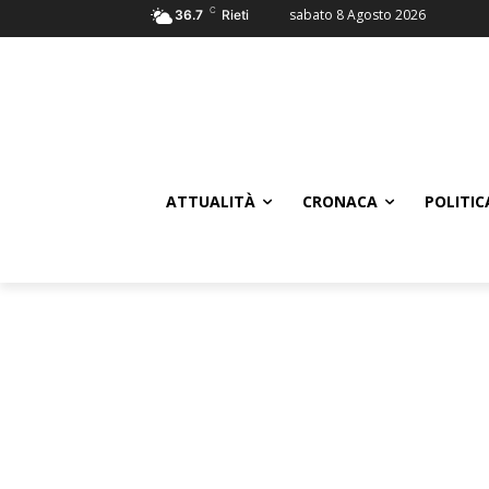
C
sabato 8 Agosto 2026
36.7
Rieti
ATTUALITÀ
CRONACA
POLITIC