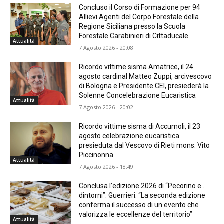
Concluso il Corso di Formazione per 94
Allievi Agenti del Corpo Forestale della
Regione Siciliana presso la Scuola
Forestale Carabinieri di Cittaducale
Attualità
7 Agosto 2026 - 20:08
Ricordo vittime sisma Amatrice, il 24
agosto cardinal Matteo Zuppi, arcivescovo
di Bologna e Presidente CEI, presiederà la
Solenne Concelebrazione Eucaristica
Attualità
7 Agosto 2026 - 20:02
Ricordo vittime sisma di Accumoli, il 23
agosto celebrazione eucaristica
presieduta dal Vescovo di Rieti mons. Vito
Piccinonna
Attualità
7 Agosto 2026 - 18:49
Conclusa l’edizione 2026 di “Pecorino e…
dintorni”. Guerrieri: “La seconda edizione
conferma il successo di un evento che
valorizza le eccellenze del territorio”
Attualità