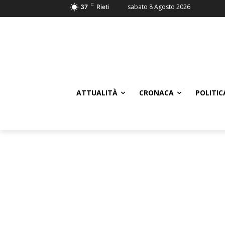
C
sabato 8 Agosto 2026
37
Rieti
ATTUALITÀ
CRONACA
POLITIC