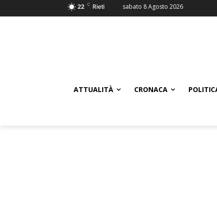
C
sabato 8 Agosto 2026
22
Rieti
ATTUALITÀ
CRONACA
POLITIC