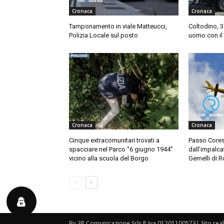
Cronaca
Cronaca
Tamponamento in viale Matteucci,
Coltodino, 
Polizia Locale sul posto
uomo con il 
Cronaca
Cronaca
Cinque extracomunitari trovati a
Passo Cores
spacciare nel Parco “6 giugno 1944”
dall’impalca
vicino alla scuola del Borgo
Gemelli di 
By 3P Comunicazione Srls P.Iva 01201100573| Sito rea