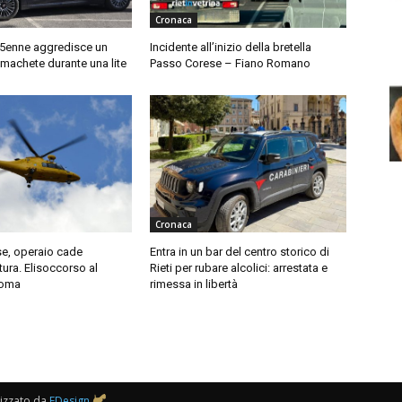
Cronaca
35enne aggredisce un
Incidente all’inizio della bretella
machete durante una lite
Passo Corese – Fiano Romano
Cronaca
e, operaio cade
Entra in un bar del centro storico di
tura. Elisoccorso al
Rieti per rubare alcolici: arrestata e
Roma
rimessa in libertà
lizzato da
FDesign