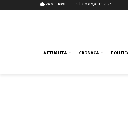
C
sabato 8 Agosto 2026
24.5
Rieti
ATTUALITÀ
CRONACA
POLITIC