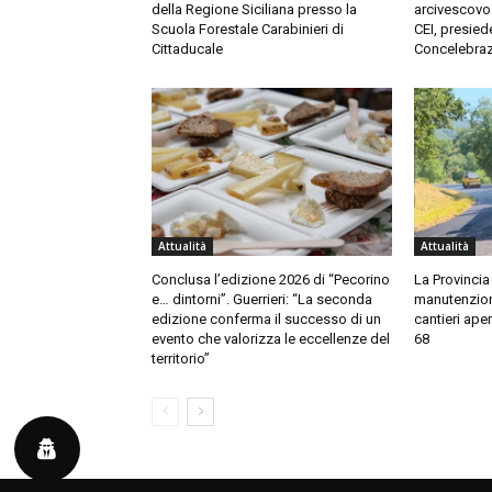
della Regione Siciliana presso la
arcivescovo
Scuola Forestale Carabinieri di
CEI, presied
Cittaducale
Concelebraz
Attualità
Attualità
Conclusa l’edizione 2026 di “Pecorino
La Provincia 
e… dintorni”. Guerrieri: “La seconda
manutenzione
edizione conferma il successo di un
cantieri aper
evento che valorizza le eccellenze del
68
territorio”