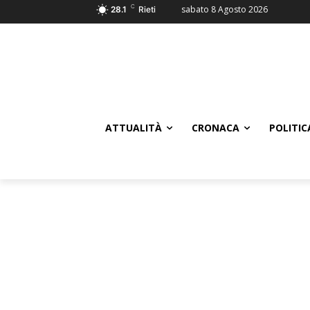
C
sabato 8 Agosto 2026
28.1
Rieti
ATTUALITÀ
CRONACA
POLITIC