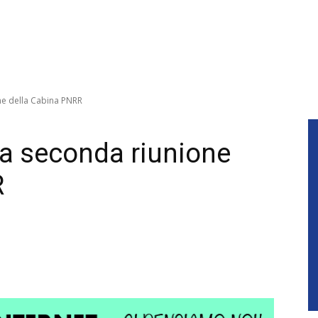
one della Cabina PNRR
ta seconda riunione
R