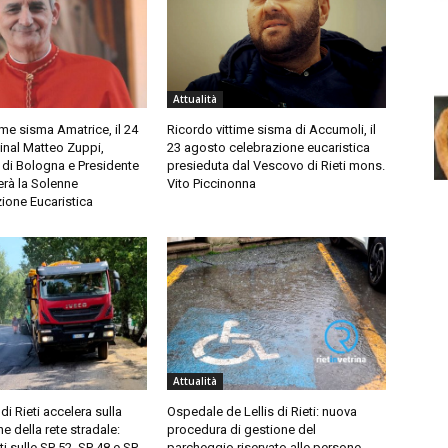
Attualità
ime sisma Amatrice, il 24
Ricordo vittime sisma di Accumoli, il
inal Matteo Zuppi,
23 agosto celebrazione eucaristica
 di Bologna e Presidente
presieduta dal Vescovo di Rieti mons.
erà la Solenne
Vito Piccinonna
ione Eucaristica
Attualità
di Rieti accelera sulla
Ospedale de Lellis di Rieti: nuova
 della rete stradale:
procedura di gestione del
ti sulle SP 52, SP 48 e SP
parcheggio riservato alle persone