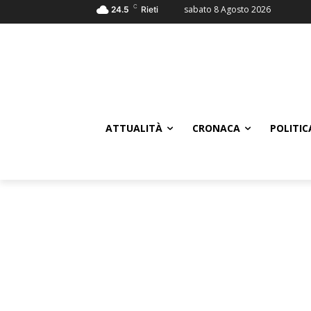
C
sabato 8 Agosto 2026
24.5
Rieti
ATTUALITÀ
CRONACA
POLITIC