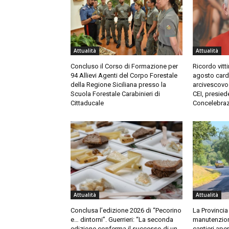
Attualità
Attualità
Concluso il Corso di Formazione per
Ricordo vitt
94 Allievi Agenti del Corpo Forestale
agosto card
della Regione Siciliana presso la
arcivescovo
Scuola Forestale Carabinieri di
CEI, presied
Cittaducale
Concelebraz
Attualità
Attualità
Conclusa l’edizione 2026 di “Pecorino
La Provincia 
e… dintorni”. Guerrieri: “La seconda
manutenzione
edizione conferma il successo di un
cantieri aper