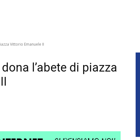
piazza Vittorio Emanuele II
i dona l’abete di piazza
II