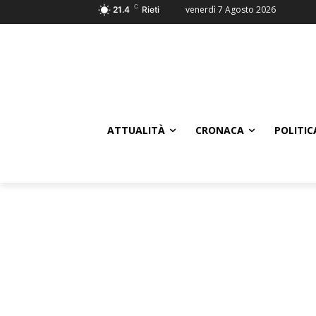
C
venerdì 7 Agosto 2026
21.4
Rieti
ATTUALITÀ
CRONACA
POLITIC