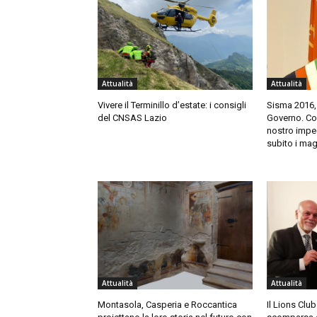
Attualità
Attualità
Vivere il Terminillo d’estate: i consigli
Sisma 2016,
del CNSAS Lazio
Governo. Cort
nostro impeg
subito i mag
Attualità
Attualità
Montasola, Casperia e Roccantica
Il Lions Club