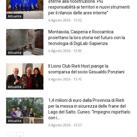
eterne alla ricostruzione. Più
responsabilità ai territori e nuovi strumenti
per il rilancio delle aree interne”
Attualità
6 Agosto 2026 - 15:32
Montasola, Casperia e Roccantica
proiettano la loro storia nel futuro con la
tecnologia di DigiLab-Sapienza
6 Agosto 2026 - 15:50
Attualità
Il Lions Club Rieti Host piange la
scomparsa del socio Gesualdo Ponziani
6 Agosto 2026 - 13:10
Attualità
1,4 milioni di euro dalla Provincia di Rieti
per la messa in sicurezza delle frane del
Lago del Salto. Cuneo: “Impegno rispettato
con i...
Attualità
6 Agosto 2026 - 13:27