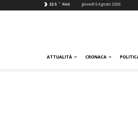
C
giovedì 6 Agosto 2026
22.5
Rieti
ATTUALITÀ
CRONACA
POLITIC