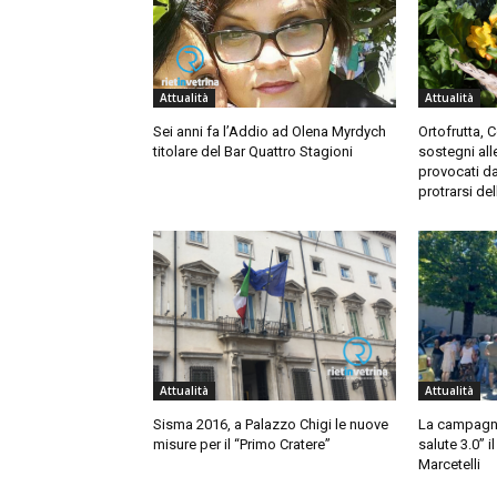
Attualità
Attualità
Sei anni fa l’Addio ad Olena Myrdych
Ortofrutta, 
titolare del Bar Quattro Stagioni
sostegni all
provocati da
protrarsi de
Attualità
Attualità
Sisma 2016, a Palazzo Chigi le nuove
La campagna 
misure per il “Primo Cratere”
salute 3.0” i
Marcetelli