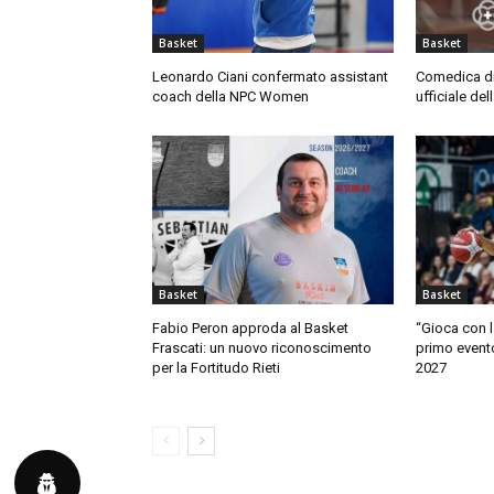
Basket
Basket
Leonardo Ciani confermato assistant
Comedica di
coach della NPC Women
ufficiale del
Basket
Basket
Fabio Peron approda al Basket
“Gioca con l
Frascati: un nuovo riconoscimento
primo event
per la Fortitudo Rieti
2027