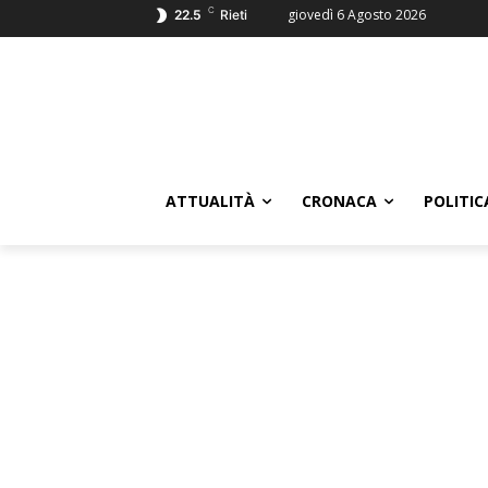
C
giovedì 6 Agosto 2026
22.5
Rieti
ATTUALITÀ
CRONACA
POLITIC