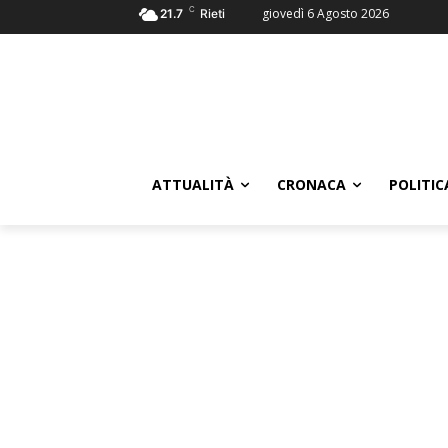
C
giovedì 6 Agosto 2026
21.7
Rieti
ATTUALITÀ
CRONACA
POLITIC