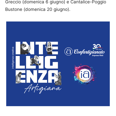
Greccio (domenica 6 giugno) e Cantalice-Poggio
Bustone (domenica 20 giugno).