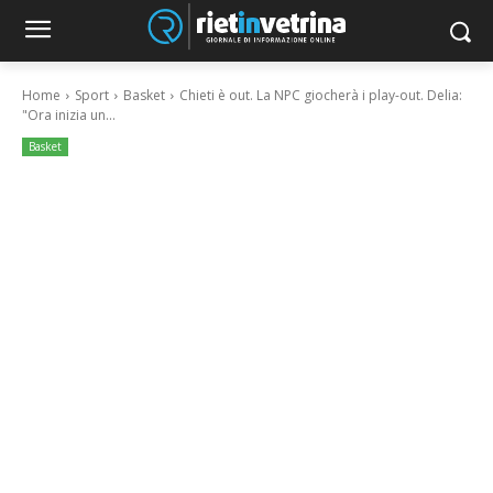
Home
Sport
Basket
Chieti è out. La NPC giocherà i play-out. Delia:
"Ora inizia un...
Basket