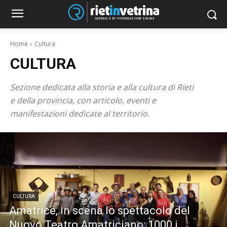
Home
Cultura
CULTURA
Sezione dedicata alla storia e alla cultura di Rieti
e della provincia, con articolo, eventi e
manifestazioni dedicate al territorio.
CULTURA
Amatrice, in scena lo spettacolo del
Nuovo Teatro Amatriciano: 1000 i