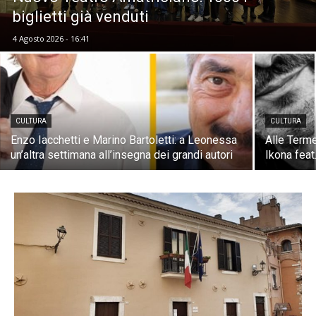
biglietti già venduti
4 Agosto 2026 - 16:41
CULTURA
CULTURA
Enzo Iacchetti e Marino Bartoletti: a Leonessa
Alle Terme
un’altra settimana all’insegna dei grandi autori
Ikona feat