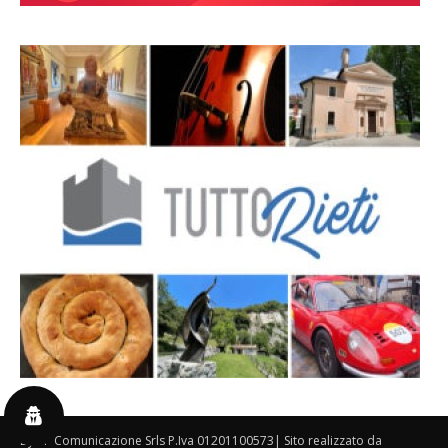
By 3P Comunicazione Srls P.Iva 01201100573| Sito realizzato da