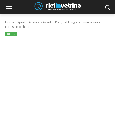
Home
Sport
Atletica
Assoluti Rieti, nel Lungo femminile vince
Larissa Iapichino
Atletica