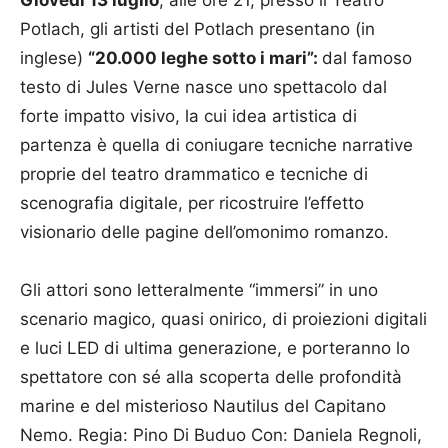
Giovedì 13 luglio
, alle ore 21, presso il Teatro
Potlach, gli artisti del Potlach presentano (in
inglese)
“20.000 leghe sotto i mari”:
dal famoso
testo di Jules Verne nasce uno spettacolo dal
forte impatto visivo, la cui idea artistica di
partenza è quella di coniugare tecniche narrative
proprie del teatro drammatico e tecniche di
scenografia digitale, per ricostruire l’effetto
visionario delle pagine dell’omonimo romanzo.
Gli attori sono letteralmente “immersi” in uno
scenario magico, quasi onirico, di proiezioni digitali
e luci LED di ultima generazione, e porteranno lo
spettatore con sé alla scoperta delle profondità
marine e del misterioso Nautilus del Capitano
Nemo. Regia: Pino Di Buduo Con: Daniela Regnoli,